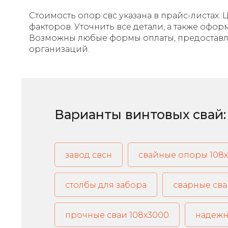
Стоимость опор свс указана в прайс-листах.
факторов. Уточнить все детали, а также оф
Возможны любые формы оплаты, предоставля
организаций.
Варианты винтовых свай:
завод свсн
свайные опоры 108
столбы для забора
сварные сва
прочные сваи 108х3000
надежн