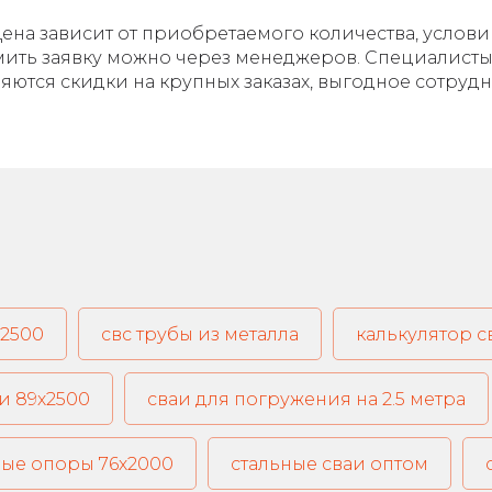
 Цена зависит от приобретаемого количества, услов
ормить заявку можно через менеджеров. Специалист
ются скидки на крупных заказах, выгодное сотруд
х2500
свс трубы из металла
калькулятор 
и 89х2500
сваи для погружения на 2.5 метра
ые опоры 76х2000
стальные сваи оптом