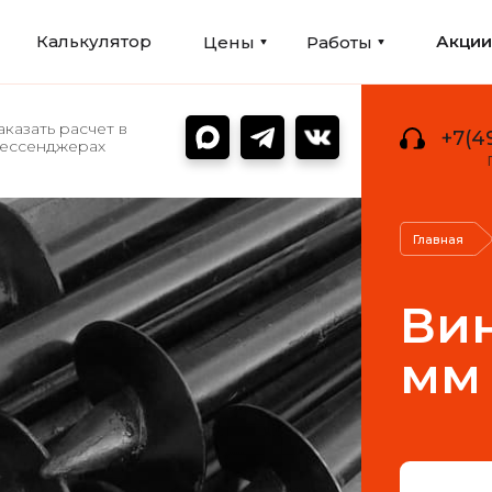
Калькулятор
Акци
Цены
Работы
аказать расчет в
+7(4
ессенджерах
Главная
Вин
мм