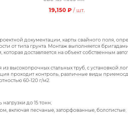
19,150
₽
/ шт.
ектной документации, карты свайного поля, опред
ости от типа грунта. Монтаж выполняется бригада
, которая доставляется на объект собственным авт
из высокопрочных стальных труб, с установкой лоп
кция проходит контроль, различные виды приемос
ностью 60-120 г/м2.
нагрузки до 15 тонн;
ом, включая песчаные, заторфованные, болотистые;