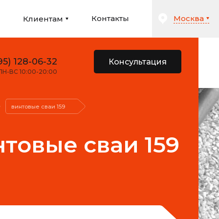
Москва
и
Контакты
Клиентам
95) 128-06-32
Консультация
ПН-ВС 10:00-20:00
винтовые сваи 159
товые сваи 159