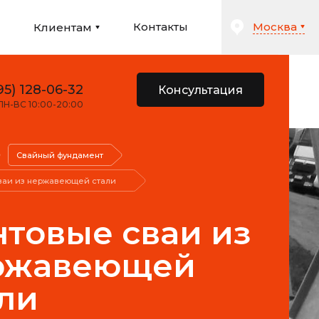
Москва
и
Контакты
Клиентам
95) 128-06-32
Консультация
ПН-ВС 10:00-20:00
Свайный фундамент
ваи из нержавеющей стали
товые сваи из
ржавеющей
ли