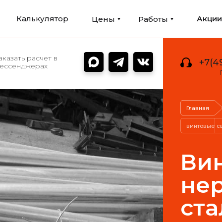
Калькулятор
Акци
Цены
Работы
аказать расчет в
+7(4
ессенджерах
Главная
винтовые с
Вин
не
ста