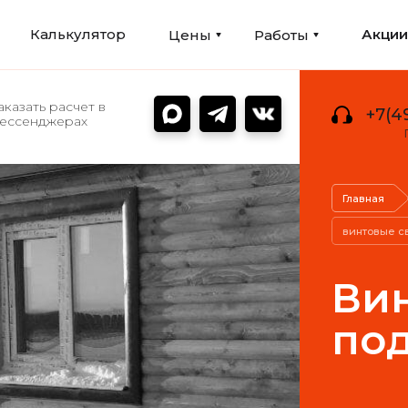
Калькулятор
Акци
Цены
Работы
аказать расчет в
+7(4
ессенджерах
Главная
винтовые с
Ви
под