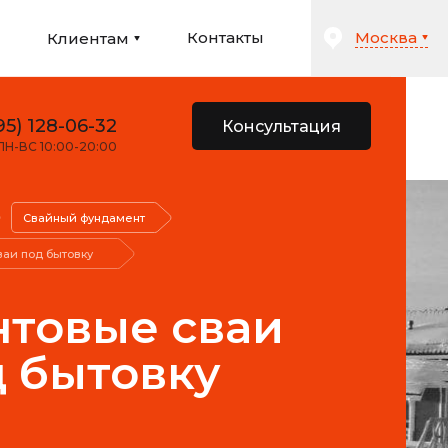
Москва
и
Контакты
Клиентам
95) 128-06-32
Консультация
ПН-ВС 10:00-20:00
Свайный фундамент
ваи под бытовку
нтовые сваи
 бытовку