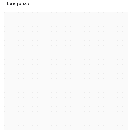
Панорама:
Санкт‑Петербург
Набережная реки Мойки, 58 — Яндекс.Карты