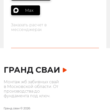
Max
Заказать расчет в
мессенджерах
ГРАНД СВАИ
Монтаж жб забивных свай
в Московской области. От
производства до
фундамента под ключ.
Гранд сваи © 2026