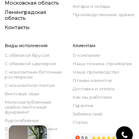
Московская область
Ангары и склады
Ленинградская
Производственные здания
область
Контакты
Виды исполнения
Клиентам
С обвязкой брусом
О компании
С обвзякой швелером
Наша техника стройматик
С монолитным бетонным
Наше производство
ростверком
Отзывы клиентов
С монолитной плитой
Доставка и оплата
Винтовые сваи
Как мы работаем
Мелкозаглубленный
Гарантия
свайно ленточный
фундамент
Забивка свай
Буронабивные
Статьи
Столбчатый фундамент