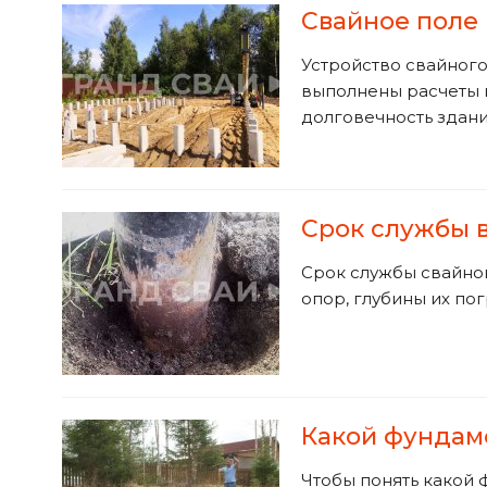
Свайное поле
Устройство свайного 
выполнены расчеты и
долговечность здан
Срок службы 
Срок службы свайног
опор, глубины их по
Какой фундам
Чтобы понять какой 