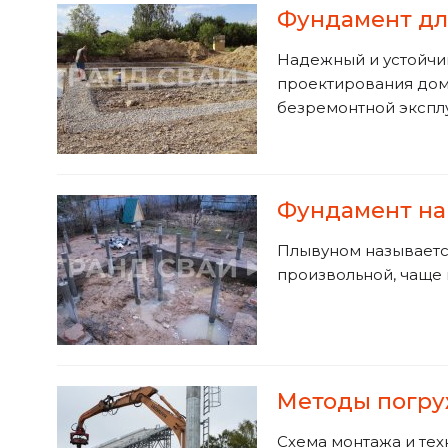
Фундамент для
Надежный и устойчив
проектирования дома
безремонтной экспл
Фундамент на
Плывуном называется
произвольной, чаще 
Методы погру
Схема монтажа и тех