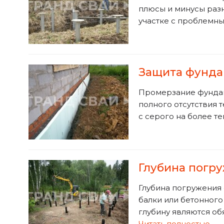
плюсы и минусы разн
участке с проблемны
Защита фунда
Промерзание фундаме
полного отсутствия
с серого на более т
Глубина погр
Глубина погружения 
балки или бетонного
глубину являются об
Читать полностью...