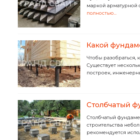
маркой арматурной с
полностью...
Какой фундаме
Чтобы разобраться, 
Существует нескольк
построек, инженерн
Столбчатый ф
Столбчатый фундамен
строительства небол
рекомендуется испол