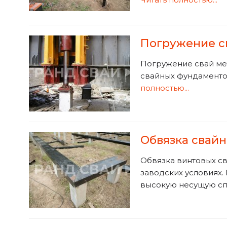
Погружение с
Погружение свай ме
свайных фундаментов
полностью...
Обвязка свай
Обвязка винтовых с
заводских условиях.
высокую несущую спо