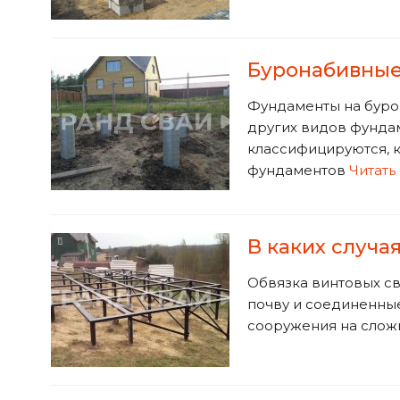
Буронабивные
Фундаменты на бурон
других видов фундам
классифицируются, к
фундаментов
Читать 
В каких случа
Обвязка винтовых св
почву и соединенные
сооружения на сложн