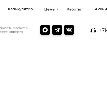
Калькулятор
Акци
Цены
Работы
аказать расчет в
+7(
ессенджерах