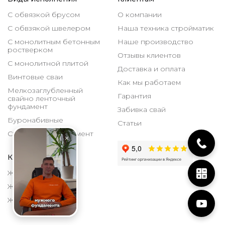
С обвязкой брусом
О компании
С обвзякой швелером
Наша техника стройматик
С монолитным бетонным
Наше производство
ростверком
Отзывы клиентов
С монолитной плитой
Доставка и оплата
Винтовые сваи
Как мы работаем
Мелкозаглубленный
Гарантия
свайно ленточный
фундамент
Забивка свай
Буронабивные
Статьи
Столбчатый фундамент
Каталог
ЖБИ 150х150 мм
ЖБИ 200х200 мм
ЖБИ 300х300 мм