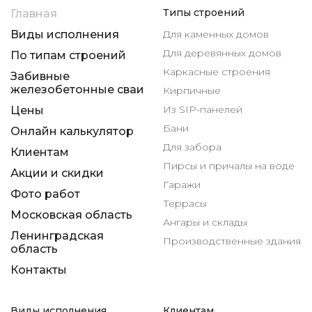
Типы строений
Главная
Виды исполнения
Для каменных домов
Для деревянных домов
По типам строений
Каркасные строения
Забивные
железобетонные сваи
Кирпичные
Из SIP-панелей
Цены
Бани
Онлайн калькулятор
Для забора
Клиентам
Пирсы и причалы на воде
Акции и скидки
Гаражи
Фото работ
Террасы
Московская область
Ангары и склады
Ленинградская
Производственные здания
область
Контакты
Виды исполнения
Клиентам