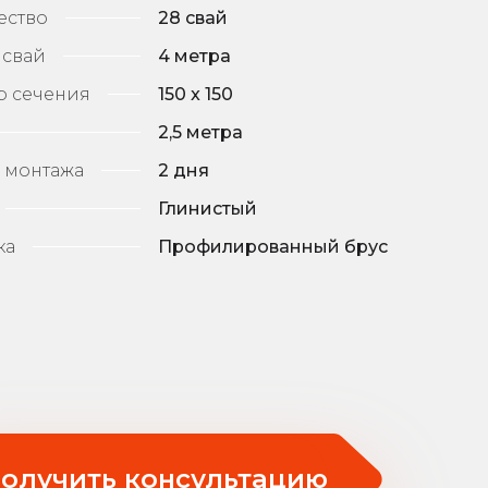
ество
28 свай
 свай
4 метра
р сечения
150 x 150
2,5 метра
 монтажа
2 дня
Глинистый
ка
Профилированный брус
олучить консультацию