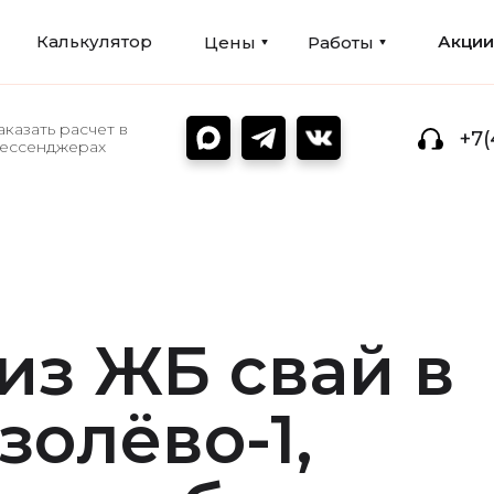
Калькулятор
Акци
Цены
Работы
аказать расчет в
+7(
ессенджерах
из ЖБ свай в
олёво-1,