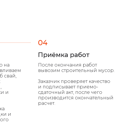
04
Приёмка работ
р на
После окончания работ
авливаем
вывозим строительный мусор.
б свай,
к
Заказчик проверяет качество
,
и подписывает приемо-
ки и
сдаточный акт, после чего
производится окончательный
расчет.
ка
ки и
ого