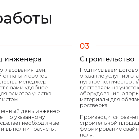
работы
03
д инженера
Строительство
огласования цен,
Подписываем догово
 оплаты и сроков
оказание услуг, изгот
ельства менеджер
нужное количество ж/
ет с вами удобное
доставляем на участо
ля осмотра участка
оборудование, опоры
листом.
материалы для обвяз
ростверка.
аченный день инженер
ет по указанному
Производится размет
 сделает необходимые
строительной площад
и выполнит расчеты.
формирование свайн
поля.