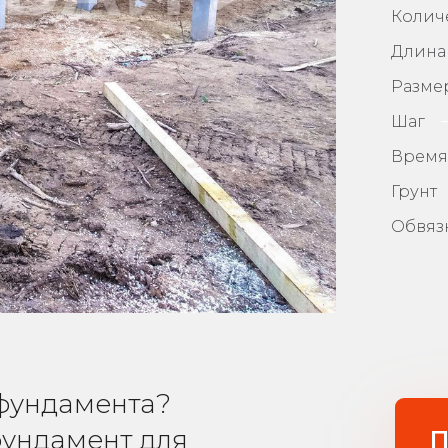
Колич
Длина
Разме
Шаг
Время
Грунт
Обвяз
фундамента?
фундамент для
П