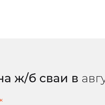
на ж/б сваи
в
авг
к