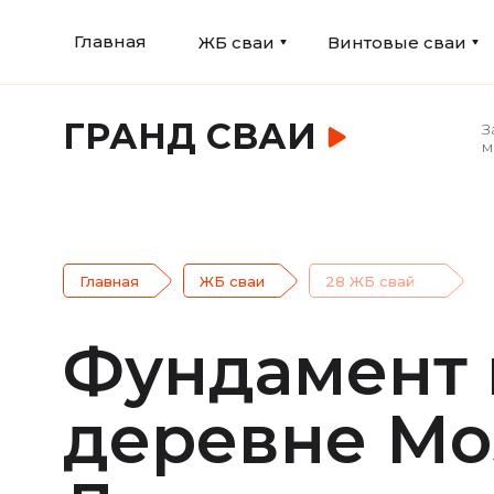
Главная
ЖБ сваи
Винтовые сваи
ГРАНД СВАИ
З
м
Главная
ЖБ сваи
28 ЖБ свай
Фундамент 
деревне Моз