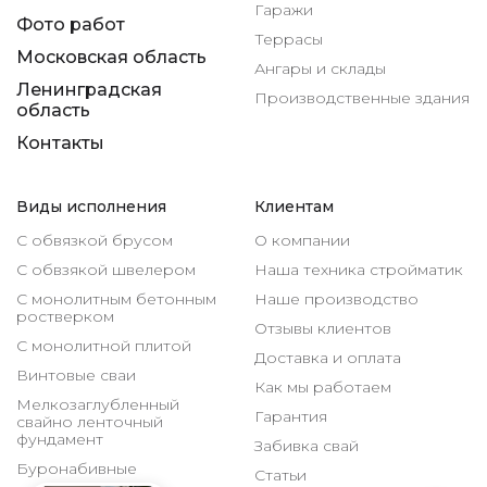
Гаражи
Фото работ
Террасы
Московская область
Ангары и склады
Ленинградская
Производственные здания
область
Контакты
Виды исполнения
Клиентам
С обвязкой брусом
О компании
С обвзякой швелером
Наша техника стройматик
С монолитным бетонным
Наше производство
ростверком
Отзывы клиентов
С монолитной плитой
Доставка и оплата
Винтовые сваи
Как мы работаем
Мелкозаглубленный
Гарантия
свайно ленточный
фундамент
Забивка свай
Буронабивные
Статьи