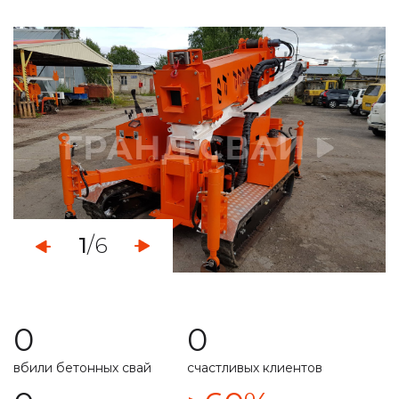
определяем уровень грунтовых вод
монтаж свайно-винтового фундамента
демонтаж свайных фундаментов
установка винтовых свайных опор
услуги по ремонту фундамента
укрепление ленточного фундамента
1
/6
работа с любыми типами грунта
свой парк строительной техникой
0
0
расчет несущей способности
вбили бетонных свай
счастливых клиентов
специальная техника
подготовим свайное поле