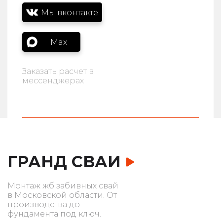
Мы вконтакте
Max
Заказать расчет в
мессенджерах
ГРАНД СВАИ
Монтаж жб забивных свай
в Московской области. От
производства до
фундамента под ключ.