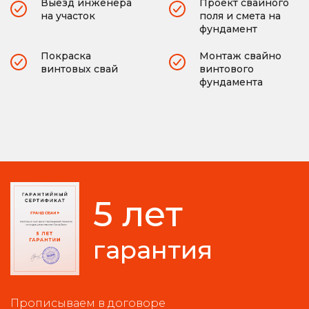
Выезд инженера
Проект свайного
на участок
поля и смета на
фундамент
Покраска
Монтаж свайно
винтовых свай
винтового
фундамента
5 лет
гарантия
Прописываем в договоре