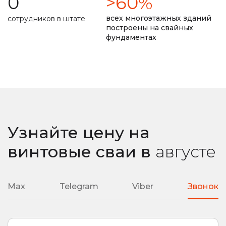
0
>60%
долговечность фундамента прописана в договоре
всех многоэтажных зданий
сотрудников в штате
построены на свайных
фундаментах
замер уровня промерзания почвы
ремонт монолитной плиты
сварные наконечники
литые наконечники
подробная смета
подбор необходимой глубины ввинчивания
Узнайте цену на
любая сложность вашего объекта
винтовые сваи
в
августе
Max
Telegram
Viber
Звонок