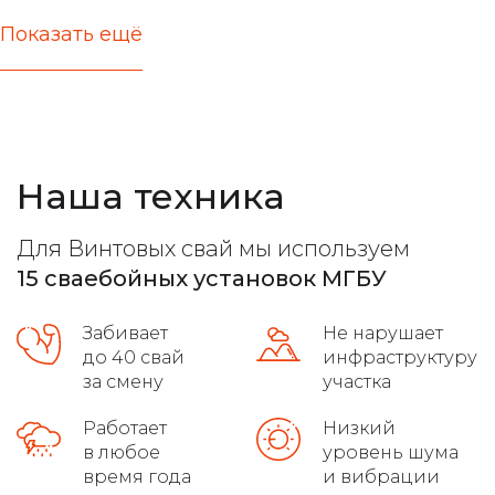
Показать ещё
актуальные цены
железобетонные стержни любых типов
расчет несущей способности
Наша техника
все виды фундамента
лучшие марки бетона
Для Винтовых свай мы используем
расчет максимальной нагрузки
15 сваебойных установок МГБУ
высокое качество на сложных грунтах
Забивает
Не нарушает
распушовка свай для монолитных плит
до 40 свай
инфраструктуру
за смену
участка
соблюдение требований гост
Работает
Низкий
в любое
уровень шума
осуществляет доставку
время года
и вибрации