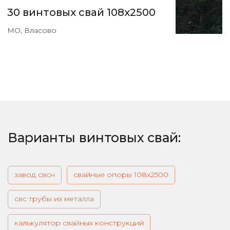
30 винтовых свай 108х2500
МО, Власово
Варианты винтовых свай:
завод свсн
свайные опоры 108х2500
свс трубы из металла
калькулятор свайных конструкций