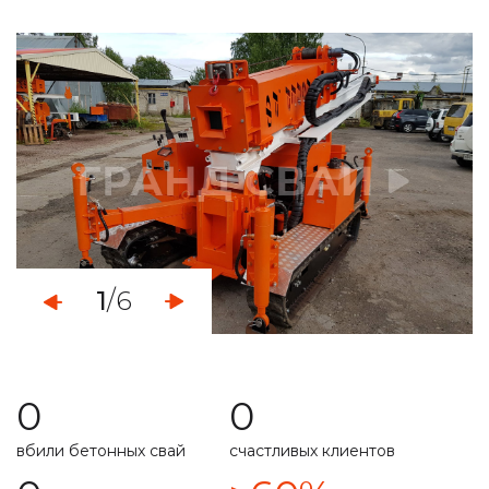
определяем уровень грунтовых вод
монтаж свайно-винтового фундамента
демонтаж свайных фундаментов
установка винтовых свайных опор
услуги по ремонту фундамента
укрепление ленточного фундамента
1
/6
работа с любыми типами грунта
свой парк строительной техникой
0
0
расчет несущей способности
вбили бетонных свай
счастливых клиентов
специальная техника
подготовим свайное поле