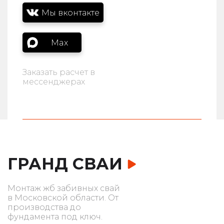
Мы вконтакте
Max
Заказать расчет в
мессенджерах
ГРАНД СВАИ
Монтаж жб забивных свай
в Московской области. От
производства до
фундамента под ключ.