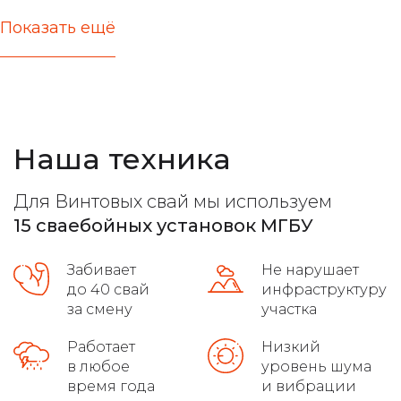
Показать ещё
актуальные цены
железобетонные стержни любых типов
расчет несущей способности
Наша техника
все виды фундамента
лучшие марки бетона
Для Винтовых свай мы используем
расчет максимальной нагрузки
15 сваебойных установок МГБУ
высокое качество на сложных грунтах
Забивает
Не нарушает
распушовка свай для монолитных плит
до 40 свай
инфраструктуру
за смену
участка
соблюдение требований гост
Работает
Низкий
в любое
уровень шума
осуществляет доставку
время года
и вибрации