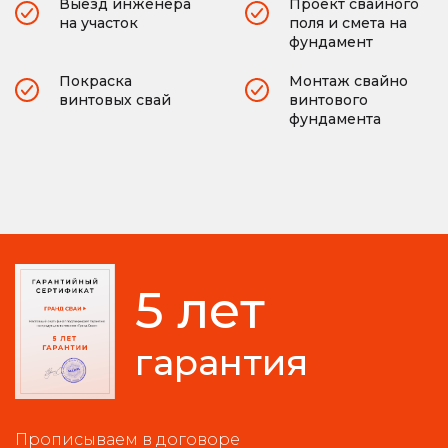
Выезд инженера
Проект свайного
на участок
поля и смета на
фундамент
Покраска
Монтаж свайно
винтовых свай
винтового
фундамента
5 лет
гарантия
Прописываем в договоре