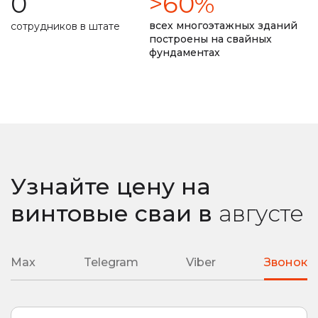
0
>60%
долговечность фундамента прописана в договоре
всех многоэтажных зданий
сотрудников в штате
построены на свайных
фундаментах
замер уровня промерзания почвы
ремонт монолитной плиты
сварные наконечники
литые наконечники
подробная смета
подбор необходимой глубины ввинчивания
Узнайте цену на
любая сложность вашего объекта
винтовые сваи
в
августе
Max
Telegram
Viber
Звонок