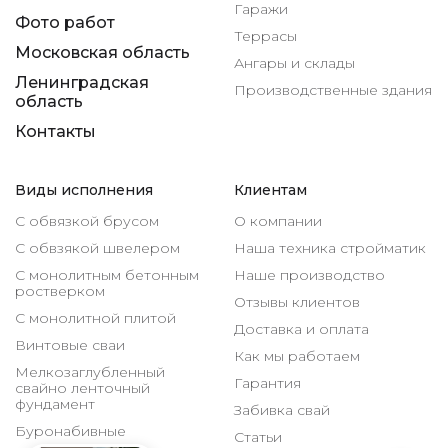
Гаражи
Фото работ
Террасы
Московская область
Ангары и склады
Ленинградская
Производственные здания
область
Контакты
Виды исполнения
Клиентам
С обвязкой брусом
О компании
С обвзякой швелером
Наша техника стройматик
С монолитным бетонным
Наше производство
ростверком
Отзывы клиентов
С монолитной плитой
Доставка и оплата
Винтовые сваи
Как мы работаем
Мелкозаглубленный
Гарантия
свайно ленточный
фундамент
Забивка свай
Буронабивные
Статьи