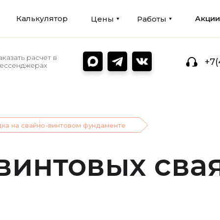
Калькулятор
Акци
Цены
Работы
аказать расчет в
+7(
ессенджерах
ка на свайно-винтовом фундаменте
винтовых сва