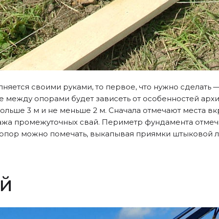
няется своими руками, то первое, что нужно сделать 
е между опорами будет зависеть от особенностей архи
ьше 3 м и не меньше 2 м. Сначала отмечают места вкр
тажа промежуточных свай. Периметр фундамента отме
я опор можно помечать, выкапывая приямки штыковой л
ай