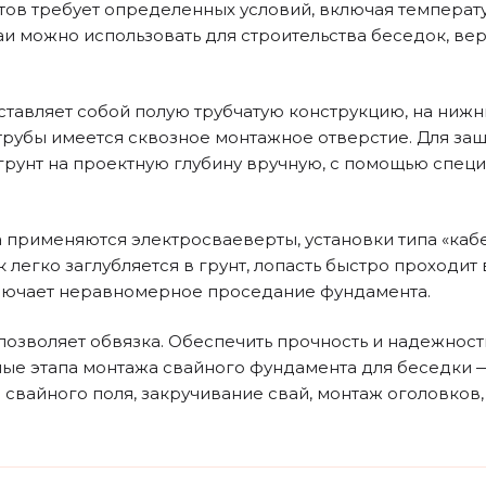
в требует определенных условий, включая температуру
аи можно использовать для строительства беседок, вер
тавляет собой полую трубчатую конструкцию, на нижн
 трубы имеется сквозное монтажное отверстие. Для за
грунт на проектную глубину вручную, с помощью спец
 применяются электросваеверты, установки типа «каб
легко заглубляется в грунт, лопасть быстро проходит
сключает неравномерное проседание фундамента.
позволяет обвязка. Обеспечить прочность и надежнос
ные этапа монтажа свайного фундамента для беседки —
 свайного поля, закручивание свай, монтаж оголовков,