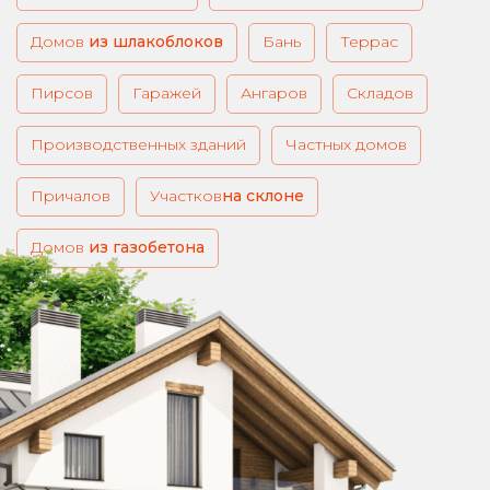
из шлакоблоков
Бань
Террас
Пирсов
Гаражей
Ангаров
Складов
Производственных зданий
Частных домов
Причалов
Участков
на склоне
из газобетона