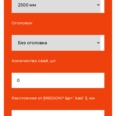
Оголовок
Количество свай, шт
Расстояние от [!REGION? &p=`kad`!], км