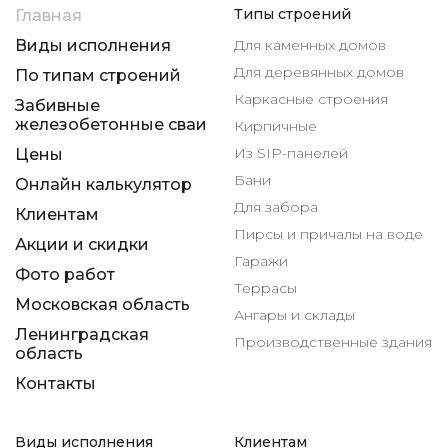
Типы строений
Главная
Виды исполнения
Для каменных домов
Для деревянных домов
По типам строений
Каркасные строения
Забивные
железобетонные сваи
Кирпичные
Из SIP-панелей
Цены
Бани
Онлайн калькулятор
Для забора
Клиентам
Пирсы и причалы на воде
Акции и скидки
Гаражи
Фото работ
Террасы
Московская область
Ангары и склады
Ленинградская
Производственные здания
область
Контакты
Виды исполнения
Клиентам