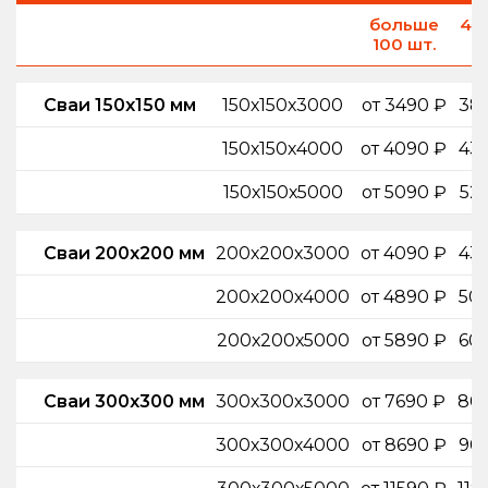
больше
40
100 шт.
ш
Сваи 150х150 мм
150х150х3000
от 3490 ₽
38
150х150х4000
от 4090 ₽
43
150х150х5000
от 5090 ₽
52
Сваи 200х200 мм
200х200х3000
от 4090 ₽
43
200х200х4000
от 4890 ₽
50
200х200х5000
от 5890 ₽
60
Сваи 300х300 мм
300х300х3000
от 7690 ₽
80
300х300х4000
от 8690 ₽
90