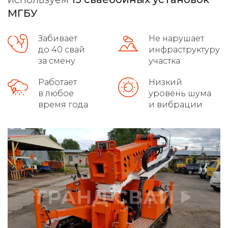
высокое качество на сложных грунтах
МГБУ
распушовка свай для монолитных плит
Забивает
Не нарушает
до 40 свай
инфраструктуру
соблюдение требований гост
за смену
участка
осуществляет доставку
Работает
Низкий
в любое
уровень шума
определяем уровень грунтовых вод
время года
и вибрации
монтаж свайно-винтового фундамента
демонтаж свайных фундаментов
установка винтовых свайных опор
услуги по ремонту фундамента
укрепление ленточного фундамента