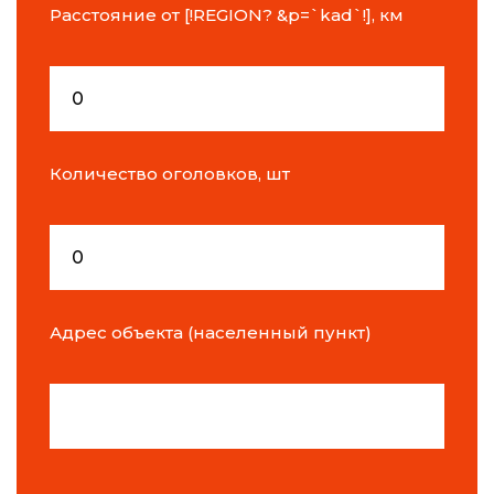
Расстояние от [!REGION? &p=`kad`!], км
Количество оголовков, шт
Адрес объекта (населенный пункт)