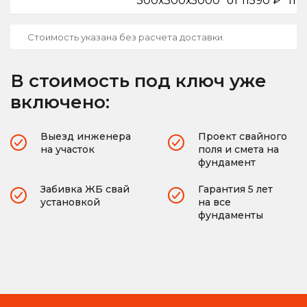
300х300х5000
от 11590 ₽
119
Стоимость указана без расчета доставки.
В стоимость под ключ уже
включено:
Выезд инженера
Проект свайного
на участок
поля и смета на
фундамент
Забивка ЖБ свай
Гарантия 5 лет
установкой
на все
фундаменты