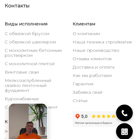
Контакты
Виды исполнения
Клиентам
С обвязкой брусом
О компании
С обвзякой швелером
Наша техника стройматик
С монолитным бетонным
Наше производство
ростверком
Отзывы клиентов
С монолитной плитой
Доставка и оплата
Винтовые сваи
Как мы работаем
Мелкозаглубленный
Гарантия
свайно ленточный
фундамент
Забивка свай
Буронабивные
Статьи
Столбчатый фундамент
Каталог
ЖБИ 150х150 мм