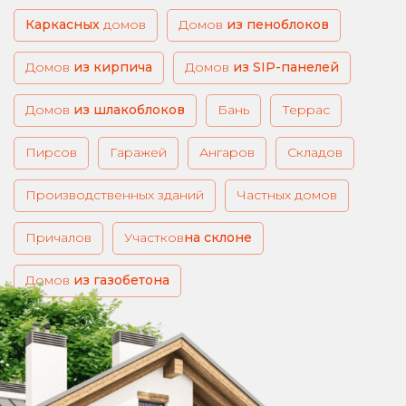
Каркасных
домов
из пеноблоков
из кирпича
из SIP-панелей
из шлакоблоков
Бань
Террас
Пирсов
Гаражей
Ангаров
Складов
Производственных зданий
Частных домов
Причалов
Участков
на склоне
из газобетона