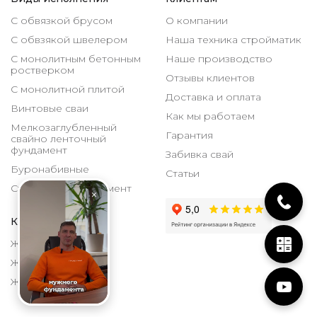
С обвязкой брусом
О компании
С обвзякой швелером
Наша техника стройматик
С монолитным бетонным
Наше производство
ростверком
Отзывы клиентов
С монолитной плитой
Доставка и оплата
Винтовые сваи
Как мы работаем
Мелкозаглубленный
Гарантия
свайно ленточный
фундамент
Забивка свай
Буронабивные
Статьи
Столбчатый фундамент
Каталог
ЖБИ 150х150 мм
ЖБИ 200х200 мм
ЖБИ 300х300 мм