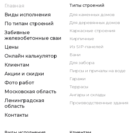
Типы строений
Главная
Виды исполнения
Для каменных домов
Для деревянных домов
По типам строений
Каркасные строения
Забивные
железобетонные сваи
Кирпичные
Из SIP-панелей
Цены
Бани
Онлайн калькулятор
Для забора
Клиентам
Пирсы и причалы на воде
Акции и скидки
Гаражи
Фото работ
Террасы
Московская область
Ангары и склады
Ленинградская
Производственные здания
область
Контакты
Виды исполнения
Клиентам