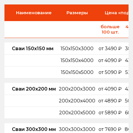
Наименование
Размеры
Цена «под 
больше
40
100 шт.
ш
Сваи 150х150 мм
150х150х3000
от 3490 ₽
38
150х150х4000
от 4090 ₽
43
150х150х5000
от 5090 ₽
52
Сваи 200х200 мм
200х200х3000
от 4090 ₽
43
200х200х4000
от 4890 ₽
50
200х200х5000
от 5890 ₽
60
Сваи 300х300 мм
300х300х3000
от 7690 ₽
80