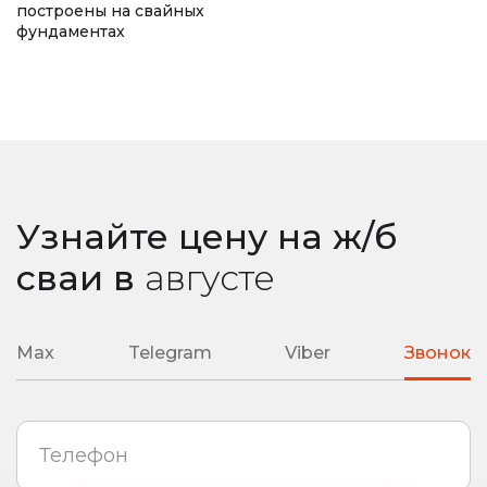
построены на свайных
фундаментах
подбор необходимой глубины ввинчивания
любая сложность вашего объекта
Узнайте цену на ж/б
сваи
в
августе
Max
Telegram
Viber
Звонок