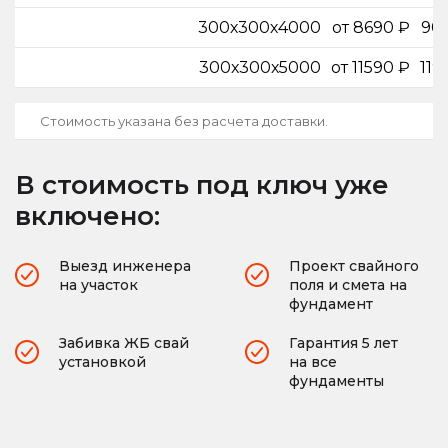
300х300х4000
от 8690 ₽
90
300х300х5000
от 11590 ₽
119
Стоимость указана без расчета доставки.
В стоимость под ключ уже
включено:
Выезд инженера
Проект свайного
на участок
поля и смета на
фундамент
Забивка ЖБ свай
Гарантия 5 лет
установкой
на все
фундаменты