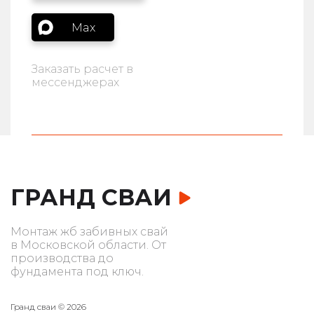
Max
Заказать расчет в
мессенджерах
ГРАНД СВАИ
Монтаж жб забивных свай
в Московской области. От
производства до
фундамента под ключ.
Гранд сваи © 2026