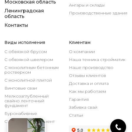
Московская область
Ангары и склады
Ленинградская
Производственные здания
область
Контакты
Виды исполнения
Клиентам
С обвязкой брусом
О компании
С обвзякой швелером
Наша техника стройматик
С монолитным бетонным
Наше производство
ростверком
Отзывы клиентов
С монолитной плитой
Доставка и оплата
Винтовые сваи
Как мы работаем
Мелкозаглубленный
Гарантия
свайно ленточный
фундамент
Забивка свай
Буронабивные
Статьи
Столбчатый фундамент