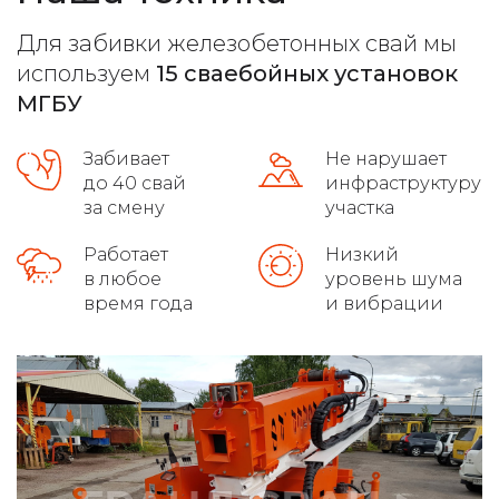
Для забивки железобетонных свай мы
расчет максимальной нагрузки
используем
15 сваебойных установок
высокое качество на сложных грунтах
МГБУ
распушовка свай для монолитных плит
Забивает
Не нарушает
до 40 свай
инфраструктуру
соблюдение требований гост
за смену
участка
осуществляет доставку
Работает
Низкий
в любое
уровень шума
определяем уровень грунтовых вод
время года
и вибрации
монтаж свайно-винтового фундамента
демонтаж свайных фундаментов
установка винтовых свайных опор