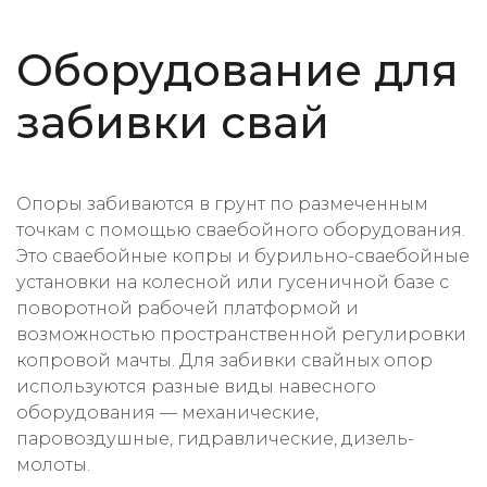
Оборудование для
забивки свай
Опоры забиваются в грунт по размеченным
точкам с помощью сваебойного оборудования.
Это сваебойные копры и бурильно-сваебойные
установки на колесной или гусеничной базе с
поворотной рабочей платформой и
возможностью пространственной регулировки
копровой мачты. Для забивки свайных опор
используются разные виды навесного
оборудования — механические,
паровоздушные, гидравлические, дизель-
молоты.