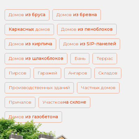
Домов
из бруса
из бревна
Каркасных
домов
из пеноблоков
из кирпича
из SIP-панелей
из шлакоблоков
Бань
Террас
Пирсов
Гаражей
Ангаров
Складов
Производственных зданий
Частных домов
Причалов
Участков
на склоне
из газобетона