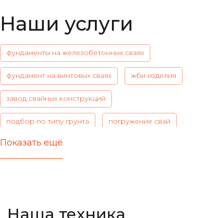
Наши услуги
фундаменты на железобетонных сваях
фундамент на винтовых сваях
жби изделия
завод свайных конструкций
подбор по типу грунта
погружение свай
Показать ещё
актуальные цены
железобетонные стержни любых типов
расчет несущей способности
Наша техника
все виды фундамента
лучшие марки бетона