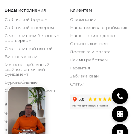
Виды исполнения
Клиентам
С обвязкой брусом
О компании
С обвзякой швелером
Наша техника стройматик
С монолитным бетонным
Наше производство
ростверком
Отзывы клиентов
С монолитной плитой
Доставка и оплата
Винтовые сваи
Как мы работаем
Мелкозаглубленный
Гарантия
свайно ленточный
фундамент
Забивка свай
Буронабивные
Статьи
Столбчатый фундамент
Каталог
ЖБИ 150х150 мм
ЖБИ 200х200 мм
ЖБИ 300х300 мм