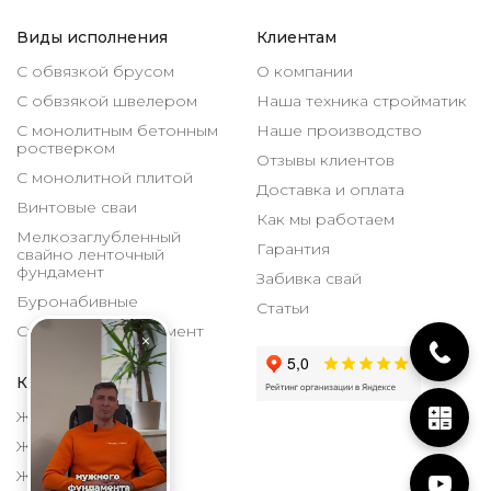
Виды исполнения
Клиентам
С обвязкой брусом
О компании
С обвзякой швелером
Наша техника стройматик
С монолитным бетонным
Наше производство
ростверком
Отзывы клиентов
С монолитной плитой
Доставка и оплата
Винтовые сваи
Как мы работаем
Мелкозаглубленный
Гарантия
свайно ленточный
фундамент
Забивка свай
Буронабивные
Статьи
Столбчатый фундамент
Каталог
ЖБИ 150х150 мм
ЖБИ 200х200 мм
ЖБИ 300х300 мм