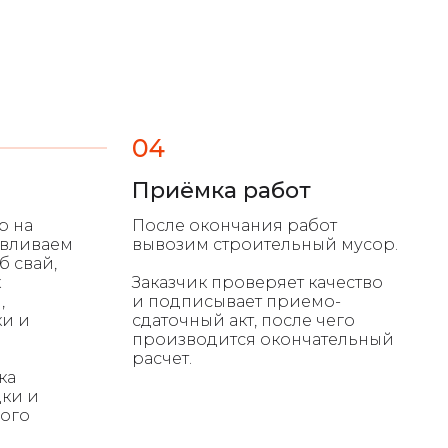
04
Приёмка работ
р на
После окончания работ
авливаем
вывозим строительный мусор.
б свай,
к
Заказчик проверяет качество
,
и подписывает приемо-
ки и
сдаточный акт, после чего
производится окончательный
расчет.
ка
ки и
ого