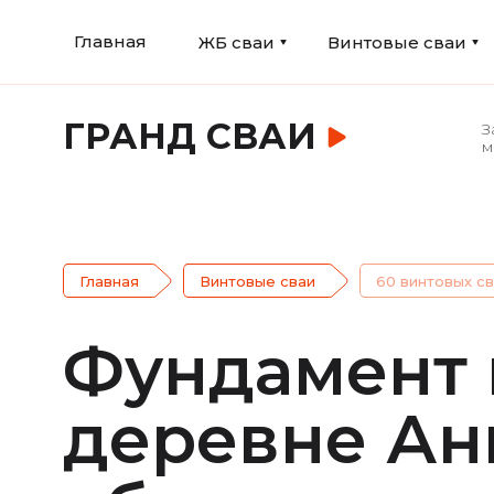
Главная
ЖБ сваи
Винтовые сваи
ГРАНД СВАИ
З
м
Главная
Винтовые сваи
60 винтовых с
Фундамент 
деревне Ан