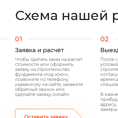
Схема нашей 
01
02
Заявка и расчёт
Выез
Чтобы сделать заказ на расчет
После с
стоимости или оформить
условий
заявку на строительство
строит
фундамента «под ключ»,
согласу
позвоните по телефону,
время д
указанному на сайте, закажите
специа
обратный звонок или
сделайте заявку онлайн.
В назн
прибуд
адресу,
замеры 
Оставить заявку