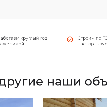
аботаем круглый год,
Строим по ГО
даже зимой
паспорт кач
 другие наши об