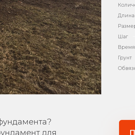
Колич
Длина
Разме
Шаг
Время
Грунт
Обвяз
фундамента?
фундамент для
П