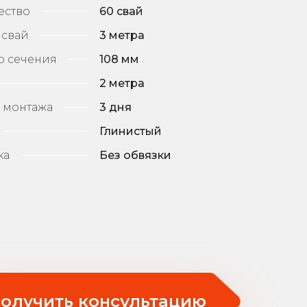
ество
60 свай
 свай
3 метра
р сечения
108 мм
2 метра
 монтажа
3 дня
Глинистый
ка
Без обвязки
олучить консультацию