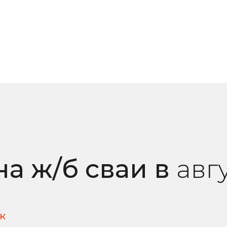
на ж/б сваи
в
авг
к