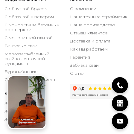
С обвязкой брусом
О компании
С обвзякой швелером
Наша техника стройматик
С монолитным бетонным
Наше производство
ростверком
Отзывы клиентов
С монолитной плитой
Доставка и оплата
Винтовые сваи
Как мы работаем
Мелкозаглубленный
Гарантия
свайно ленточный
фундамент
Забивка свай
Буронабивные
Статьи
Столбчатый фундамент
Каталог
ЖБИ 150х150 мм
ЖБИ 200х200 мм
ЖБИ 300х300 мм