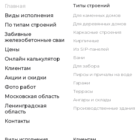
Типы строений
Главная
Виды исполнения
Для каменных домов
Для деревянных домов
По типам строений
Каркасные строения
Забивные
железобетонные сваи
Кирпичные
Из SIP-панелей
Цены
Бани
Онлайн калькулятор
Для забора
Клиентам
Пирсы и причалы на воде
Акции и скидки
Гаражи
Фото работ
Террасы
Московская область
Ангары и склады
Ленинградская
Производственные здания
область
Контакты
Виды исполнения
Клиентам