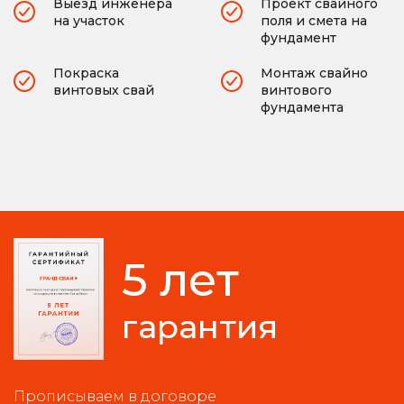
Выезд инженера
Проект свайного
на участок
поля и смета на
фундамент
Покраска
Монтаж свайно
винтовых свай
винтового
фундамента
5 лет
гарантия
Прописываем в договоре