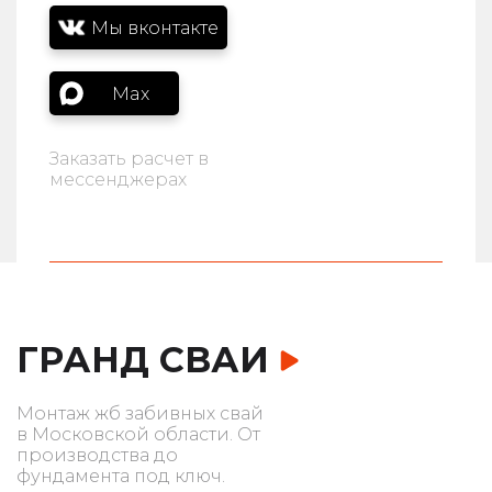
Мы вконтакте
Max
Заказать расчет в
мессенджерах
ГРАНД СВАИ
Монтаж жб забивных свай
в Московской области. От
производства до
фундамента под ключ.