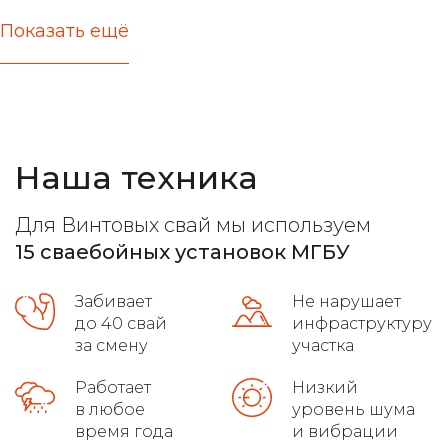
Показать ещё
актуальные цены
железобетонные стержни любых типов
расчет несущей способности
Наша техника
все виды фундамента
лучшие марки бетона
Для Винтовых свай мы используем
расчет максимальной нагрузки
15 сваебойных установок МГБУ
высокое качество на сложных грунтах
Забивает
Не нарушает
распушовка свай для монолитных плит
до 40 свай
инфраструктуру
за смену
участка
соблюдение требований гост
Работает
Низкий
в любое
уровень шума
осуществляет доставку
время года
и вибрации