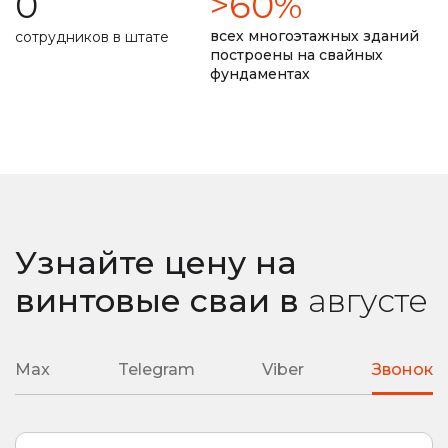
0
>60%
долговечность фундамента прописана в договоре
всех многоэтажных зданий
сотрудников в штате
построены на свайных
фундаментах
замер уровня промерзания почвы
ремонт монолитной плиты
сварные наконечники
литые наконечники
подробная смета
подбор необходимой глубины ввинчивания
Узнайте цену на
любая сложность вашего объекта
винтовые сваи
в
августе
Max
Telegram
Viber
Звонок