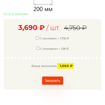
Есть в наличии
3,690
₽
/ шт.
4,750
₽
С монтажом: +
1,790
₽
С оголовком: +
290
₽
1,060
₽
Ваша экономия
Заказать