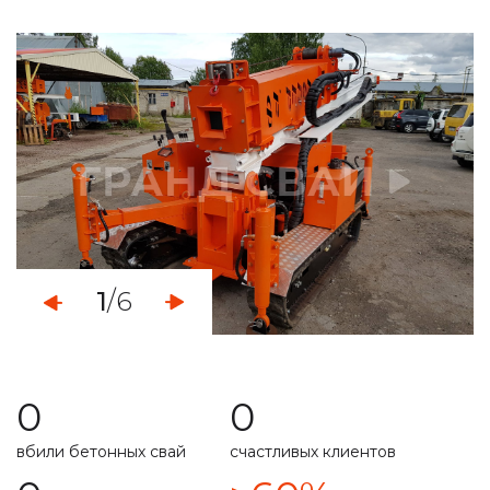
определяем уровень грунтовых вод
монтаж свайно-винтового фундамента
демонтаж свайных фундаментов
установка винтовых свайных опор
услуги по ремонту фундамента
укрепление ленточного фундамента
1
/6
работа с любыми типами грунта
свой парк строительной техникой
0
0
расчет несущей способности
вбили бетонных свай
счастливых клиентов
специальная техника
подготовим свайное поле