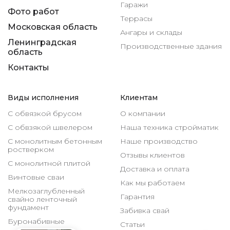
Гаражи
Фото работ
Террасы
Московская область
Ангары и склады
Ленинградская
Производственные здания
область
Контакты
Виды исполнения
Клиентам
С обвязкой брусом
О компании
С обвзякой швелером
Наша техника стройматик
С монолитным бетонным
Наше производство
ростверком
Отзывы клиентов
С монолитной плитой
Доставка и оплата
Винтовые сваи
Как мы работаем
Мелкозаглубленный
Гарантия
свайно ленточный
фундамент
Забивка свай
Буронабивные
Статьи