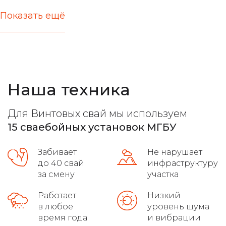
Показать ещё
актуальные цены
железобетонные стержни любых типов
расчет несущей способности
Наша техника
все виды фундамента
лучшие марки бетона
Для Винтовых свай мы используем
расчет максимальной нагрузки
15 сваебойных установок МГБУ
высокое качество на сложных грунтах
Забивает
Не нарушает
распушовка свай для монолитных плит
до 40 свай
инфраструктуру
за смену
участка
соблюдение требований гост
Работает
Низкий
в любое
уровень шума
осуществляет доставку
время года
и вибрации