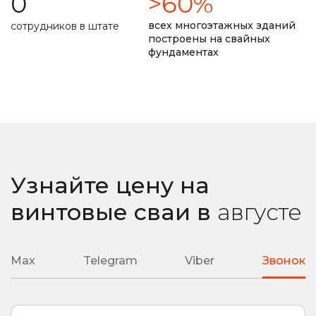
0
>60%
долговечность фундамента прописана в договоре
всех многоэтажных зданий
сотрудников в штате
построены на свайных
фундаментах
замер уровня промерзания почвы
ремонт монолитной плиты
сварные наконечники
литые наконечники
подробная смета
подбор необходимой глубины ввинчивания
Узнайте цену на
любая сложность вашего объекта
винтовые сваи
в
августе
Max
Telegram
Viber
Звонок