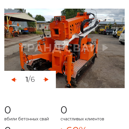
определяем уровень грунтовых вод
монтаж свайно-винтового фундамента
демонтаж свайных фундаментов
установка винтовых свайных опор
услуги по ремонту фундамента
укрепление ленточного фундамента
1
/6
работа с любыми типами грунта
свой парк строительной техникой
0
0
расчет несущей способности
вбили бетонных свай
счастливых клиентов
специальная техника
подготовим свайное поле