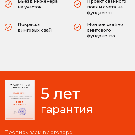
Выезд инженера
Проект свайного
на участок
поля и смета на
фундамент
Покраска
Монтаж свайно
винтовых свай
винтового
фундамента
5 лет
гарантия
Прописываем в договоре