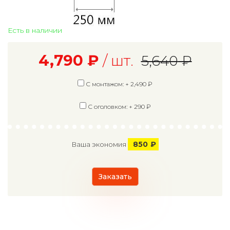
Есть в наличии
4,790
₽
/ шт.
5,640
₽
С монтажом: +
2,490
₽
С оголовком: +
290
₽
850
₽
Ваша экономия
Заказать