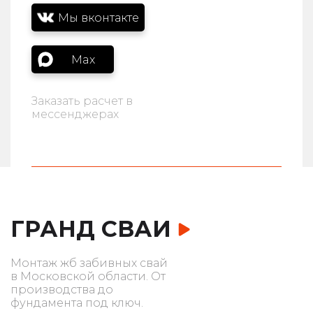
Мы вконтакте
Max
Заказать расчет в
мессенджерах
ГРАНД СВАИ
Монтаж жб забивных свай
в Московской области. От
производства до
фундамента под ключ.