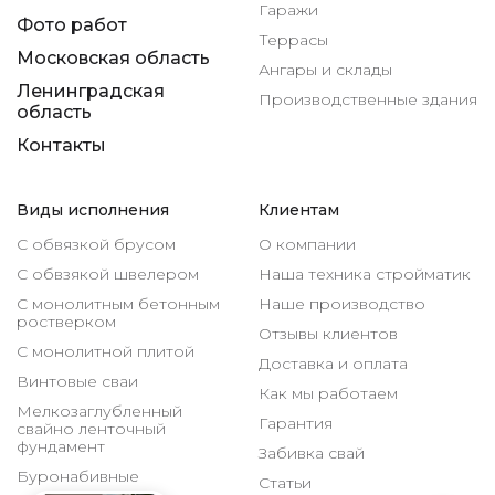
Гаражи
Фото работ
Террасы
Московская область
Ангары и склады
Ленинградская
Производственные здания
область
Контакты
Виды исполнения
Клиентам
С обвязкой брусом
О компании
С обвзякой швелером
Наша техника стройматик
С монолитным бетонным
Наше производство
ростверком
Отзывы клиентов
С монолитной плитой
Доставка и оплата
Винтовые сваи
Как мы работаем
Мелкозаглубленный
Гарантия
свайно ленточный
фундамент
Забивка свай
Буронабивные
Статьи